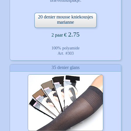
brievenbuspakje.
20 denier mousse kniekousjes
marianne
2.75
€
2 paar
100% polyamide
Art. #303
35 denier glans