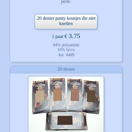
perle.
20 denier panty kousjes die niet
knellen
3.75
€
1 paar
84% polyamide
16% lycra
Art. #409
20 denier