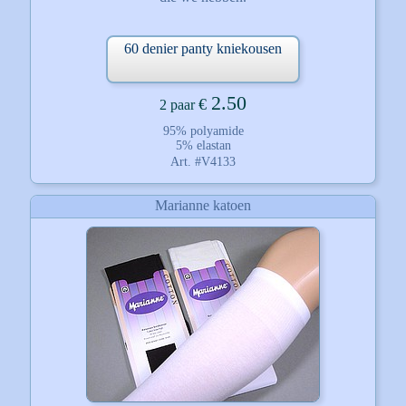
60 denier panty kniekousen
2.50
€
2 paar
95% polyamide
5% elastan
Art. #V4133
Marianne katoen