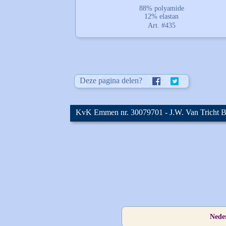
88% polyamide
12% elastan
Art. #435
Deze pagina delen?
KvK Emmen nr. 30079701
- J.W. Van Tricht
Nede