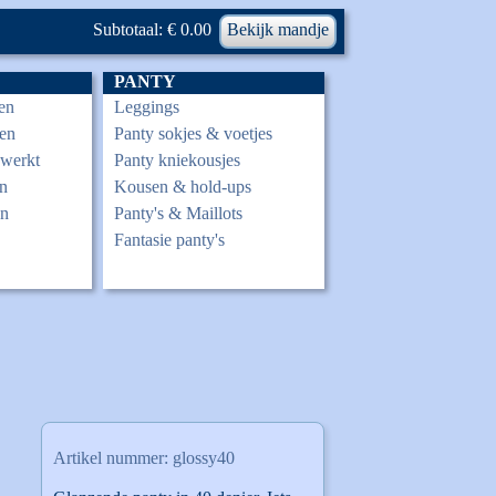
Subtotaal: € 0.00
Bekijk mandje
PANTY
en
Leggings
en
Panty sokjes & voetjes
ewerkt
Panty kniekousjes
n
Kousen & hold-ups
en
Panty's & Maillots
Fantasie panty's
Artikel nummer: glossy40