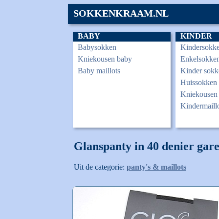
SOKKENKRAAM.NL
BABY
KINDER
Babysokken
Kindersokke
Kniekousen baby
Enkelsokken
Baby maillots
Kinder sokk
Huissokken 
Kniekousen 
Kindermaill
Glanspanty in 40 denier gar
Uit de categorie:
panty's & maillots