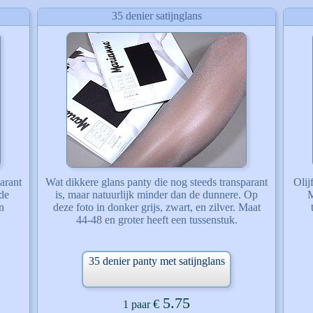
35 denier satijnglans
arant
Wat dikkere glans panty die nog steeds transparant
Olij
 de
is, maar natuurlijk minder dan de dunnere. Op
M
n
deze foto in donker grijs, zwart, en zilver. Maat
44-48 en groter heeft een tussenstuk.
35 denier panty met satijnglans
5.75
€
1 paar