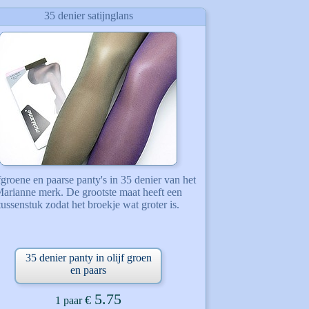
35 denier satijnglans
fgroene en paarse panty's in 35 denier van het
arianne merk. De grootste maat heeft een
tussenstuk zodat het broekje wat groter is.
35 denier panty in olijf groen
en paars
5.75
€
1 paar