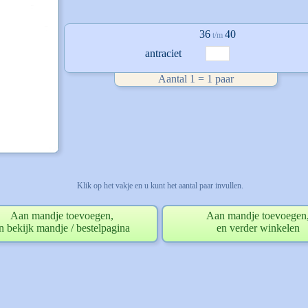
36
40
t/m
antraciet
Aantal 1 = 1 paar
Klik op het vakje en u kunt het aantal paar invullen.
Aan mandje toevoegen,
Aan mandje toevoegen
n bekijk mandje / bestelpagina
en verder winkelen