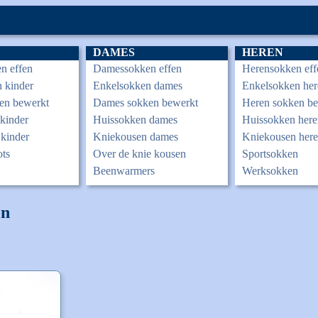
DAMES
HEREN
n effen
Damessokken effen
Herensokken eff
 kinder
Enkelsokken dames
Enkelsokken her
en bewerkt
Dames sokken bewerkt
Heren sokken b
kinder
Huissokken dames
Huissokken here
kinder
Kniekousen dames
Kniekousen her
ots
Over de knie kousen
Sportsokken
Beenwarmers
Werksokken
en