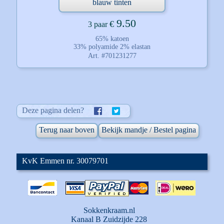
blauw tinten
9.50
€
3 paar
65% katoen
33% polyamide 2% elastan
Art. #701231277
Deze pagina delen?
Terug naar boven
Bekijk mandje / Bestel pagina
KvK Emmen nr. 30079701
Sokkenkraam.nl
Kanaal B Zuidzijde 228